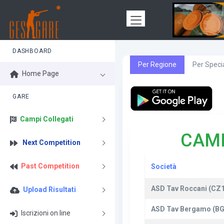
DASHBOARD
Per Regione
Per Specia
Home Page
GARE
Campi Collegati
CAMP
Next Competition
Past Competition
Società
ASD Tav Roccani (CZ
Upload Risultati
ASD Tav Bergamo (BG
Iscrizioni on line