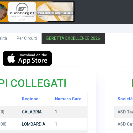
lità
Per Circuiti
BERETTA EXCELLENCE 2026
I COLLEGATI
Regione
Numero Gare
Società
10)
CALABRIA
1
ASD Tav
00)
LOMBARDIA
1
ASD Ca